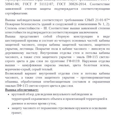
50941-96; ГОСТ Р 51112-97; ГОСТ 30826-2014.
Соответствие
заявленной степени защиты подтверждается соответствующими
сертификатами.
Вышка наблюдательная соответствует требованиям СНиП 21-01-97*
Пожарная безопасность зданий и сооружений (с изменениями № 1, 2).
Степень огнестойкости – III. Соответствие вышки заявленной степени
огнестойкости подтверждается соответствующим заключением.
Вышка представляет собой сборную конструкцию в виде
шестигранной призмы и состоит из четырех основных частей: кабины
защитной часового, опоры кабины защитной часового, защитного
укрытия, лестницы. Покрытие пола в кабине часового – линолеум по
деревянному настилу. Внутренняя отделка стен и потолка кабины
часового, а также стен защитного укрытия – эмаль ПФ-115 светло-
серого цвета в два слоя по грунтовке ГФ-0119. Наружная отделка
вышки – камуфляжная окраска эмалью, цвета болотная зелень,
коричнево-серый, серый теплый.
Возможный вариант внутренней отделки стен и потолка кабины
часового, а также стен защитного укрытия – противорикошетная
обшивка, обработанная огнебиозащитным составом и окрашенная
эмалью ПФ-115 светло-серого цвета в два слоя.
Вышка обеспечивает:
круговой обзор для ведения визуального наблюдения за
территорией охраняемого объекта и прилегающей территорией в
дневное и ночное время суток;
защиту часового от поражения стрелковым оружием и осколками
гранат;