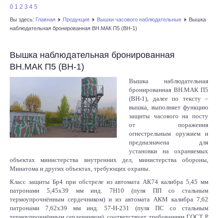
0
1
2
3
4
5
КАРТА ПОСТАВОК
Вы здесь:
Главная
Продукция
Вышки часового наблюдательные
Вышка
наблюдательная бронированная ВН.МАК П5 (ВН-1)
Вышка наблюдательная бронированная
ВН.МАК П5 (ВН-1)
Вышка наблюдательная
бронированная ВН.МАК П5
(ВН-1), далее по тексту –
вышка, выполняет функцию
защиты часового на посту
от поражения
огнестрельным оружием и
предназначена для
установки на охраняемых
объектах министерства внутренних дел, министерства обороны,
Минатома и других объектах, требующих охраны.
Класс защиты Бр4 при обстреле из автомата АК74 калибра 5,45 мм
патронами 5,45х39 мм инд. 7Н10 (пуля ПП со стальным
термоупрочнённым сердечником) и из автомата АКМ калибра 7,62
патронами 7,62х39 мм инд. 57-Н-231 (пуля ПС со стальным
термоупрочнённым сердечником), соответствует требованиям ГОСТ Р