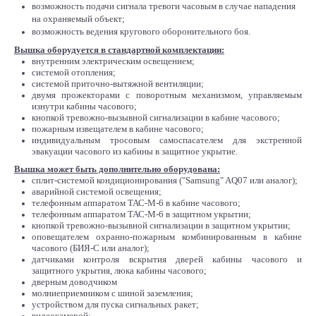
возможность подачи сигнала тревоги часовым в случае нападения
на охраняемый объект;
возможность ведения кругового оборонительного боя.
Вышка оборудуется в стандартной комплектации:
внутренним электрическим освещением;
системой отопления;
системой приточно-вытяжной вентиляции;
двумя прожекторами с поворотным механизмом, управляемым
изнутри кабины часового;
кнопкой тревожно-вызывной сигнализации в кабине часового;
пожарным извещателем в кабине часового;
индивидуальным тросовым самоспасателем для экстренной
эвакуации часового из кабины в защитное укрытие.
Вышка может быть дополнительно оборудована:
сплит-системой кондиционирования ("Samsung" AQ07 или аналог);
аварийной системой освещения;
телефонным аппаратом ТАС-М-6 в кабине часового;
телефонным аппаратом ТАС-М-6 в защитном укрытии;
кнопкой тревожно-вызывной сигнализации в защитном укрытии;
оповещателем охранно-пожарным комбинированным в кабине
часового (БИЯ-С или аналог);
датчиками контроля вскрытия дверей кабины часового и
защитного укрытия, люка кабины часового;
дверным доводчиком
молниеприемником с шиной заземления;
устройством для пуска сигнальных ракет;
видеокамерой;